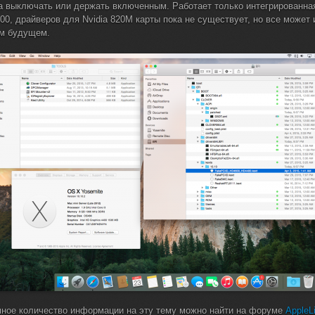
а выключать или держать включенным. Работает только интегрированная 
00, драйверов для Nvidia 820M карты пока не существует, но все может 
м будущем.
ное количество информации на эту тему можно найти на форуме
AppleLi