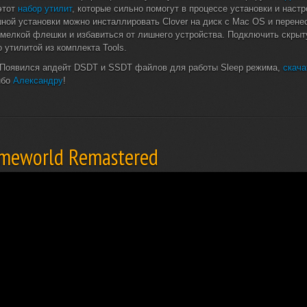
этот
набор утилит
, которые сильно помогут в процессе установки и настр
ной установки можно инсталлировать Clover на диск с Mac OS и перенес
 мелкой флешки и избавиться от лишнего устройства. Подключить скрыт
 утилитой из комплекта Tools.
Появился апдейт DSDT и SSDT файлов для работы Sleep режима,
скача
ибо
Александру
!
meworld Remastered