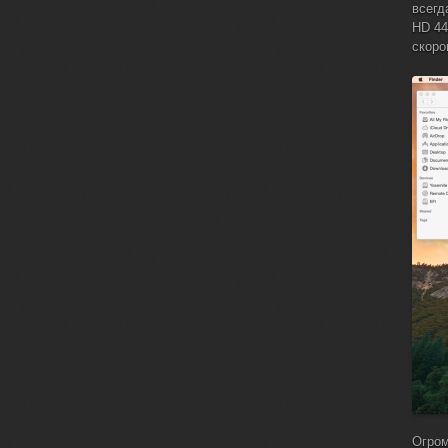
всегд
HD 44
скоро
Огром