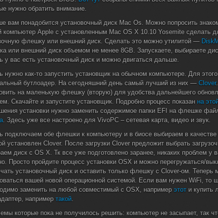
ые нужно обратить внимание.
е вам понадобится установочный диск Mac Os. Можно попросить знаком
 компьютер Apple с установленным Mac OS X 10.10 Yosemite сделать д
зочную флешку или внешний диск. Сделать это можно утилитой —
Disk
а или внешний диск объемом не менее 8GB. Запускаете, выбираете диск
ь у вас есть установочный диск и можно двигаться дальше.
ь нужно как-то запустить установщик на обычном компьютере. Для этог
альный бутлоадер. На сегодняшний день самый лучший из них —
Clover
овить на маленькую флешку (вторую) для удобства дальнейшего обнов
ем. Скачайте и запустите установщик. Подробно процесс показан
на это
шения установки нужно заменить содержимое папки EFI на флешке фай
а
. Здесь уже все настроено для VivoPC – сетевая карта, видео и звук.
ь подключаем обе флешки к компьютеру и в биосе выбираем в качестве з
ой установлен Clover. После загрузки Clover предложит выбрать загрузо
аем диск с OS X. Тк все уже подготовлено заранее, никаких проблем у в
о. Просто пройдите процесс установки OSX и можно перегружаться/вы
чать установочный диск и оставить только флешку с Clover-ом. Теперь 
оваться вашей новой операционной системой. Если вам нужен WiFi, то 
одимо заменить на любой совместимый с OSX, например
этот
и купить 
даптер, например
такой
.
емы которые пока не получилось решить: компьютер не засыпает, так чт