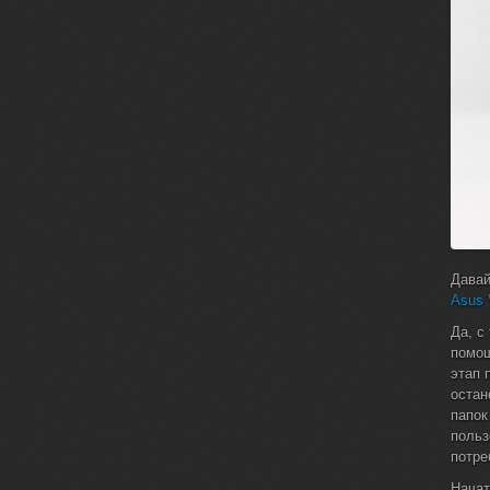
Давай
Asus 
Да, с
помощ
этап 
остан
папок
польз
потре
Начат