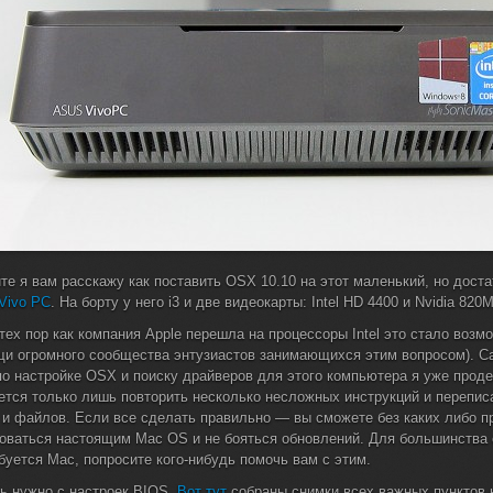
те я вам расскажу как поставить OSX 10.10 на этот маленький, но дост
Vivo PC
. На борту у него i3 и две видеокарты: Intel HD 4400 и Nvidia 820M
 тех пор как компания Apple перешла на процессоры Intel это стало возм
и огромного сообщества энтузиастов занимающихся этим вопросом). 
по настройке OSX и поиску драйверов для этого компьютера я уже прод
ется только лишь повторить несколько несложных инструкций и перепис
 и файлов. Если все сделать правильно — вы сможете без каких либо п
оваться настоящим Mac OS и не бояться обновлений. Для большинства
буется Mac, попросите кого-нибудь помочь вам с этим.
ь нужно с настроек BIOS.
Вот тут
собраны снимки всех важных пунктов 