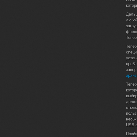
котор
Дальш
любой
загру
флешк
Тепер
Тепер
специ
устан
пробл
завер
архив
Тепер
котор
выбир
должн
отклю
польз
необх
USB а
Пробл