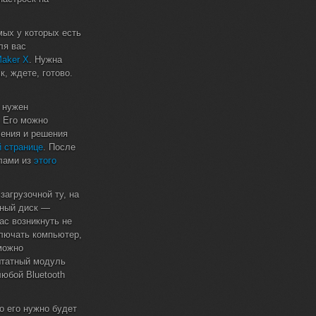
ых у которых есть
ля вас
Maker X
. Нужна
, ждете, готово.
о нужен
. Его можно
ления и решения
й странице
. После
лами из
этого
агрузочной ту, на
чный диск —
ас возникнуть не
ключать компьютер,
можно
штатный модуль
любой Bluetooth
о его нужно будет