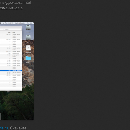
видеокарта Intel
измениться в
fe.ru
. Скачайте