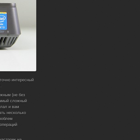
аточно интересный
.
ожным (не без
Самый сложный
елал и вам
ать несколько
роблем
 операций
настроек на