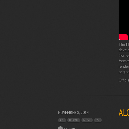
The H
develo
Homew
Homew
render
origin
Offici
AL
NOVEMBER 8, 2014
APP
IPHONE
MUSIC
OST
1 COMMENT