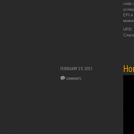
себе 
успеш
EFI и
можно
UPD: 
Спас
Ho
FEBRUARY 19, 2015
COMMENTS