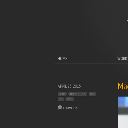
HOME
WORK
Mac
APRIL 23, 2015
ASUS
HACKINTOSH
OSX
PC
VIVO
COMMENTS