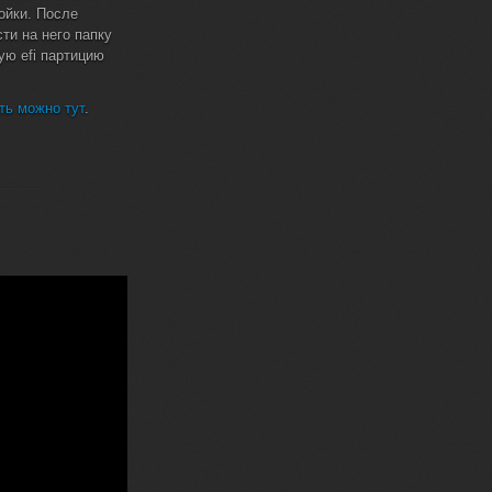
ойки. После
ти на него папку
ую efi партицию
ть можно тут
.