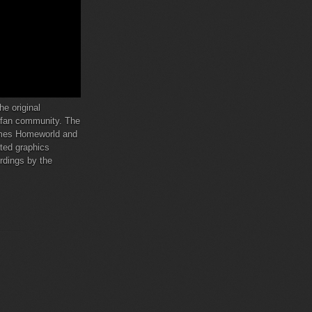
e original
e fan community. The
ames Homeworld and
ted graphics
ordings by the