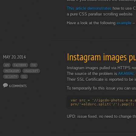
This article demonstrates
how to use CS
a pure CSS parallax scrolling website.
Have a look at the following
example
– 
Instagram images pu
MAY 20, 2014
API
FACEBOOK
FIX
Instagram images pulled via HTTPS not
INSTAGRAM
JAVASCRIPT
The source of the problem is
AKAMAI
.
SECURITY
SSL
Their SSL Certificate is reported to be
6 COMMENTS
To temporarily fix this issue you can us
var src = '//igcdn-photos-e-a.
prn/'+oldsrc.split('/').pop();
UPD: issue fixed, no need to change th