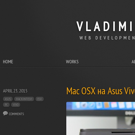
VLADIM
WEB DEVELOPMEN
HOME
WORKS
A
Mac OSX на Asus Viv
APRIL 23, 2015
ASUS
HACKINTOSH
OSX
PC
VIVO
COMMENTS