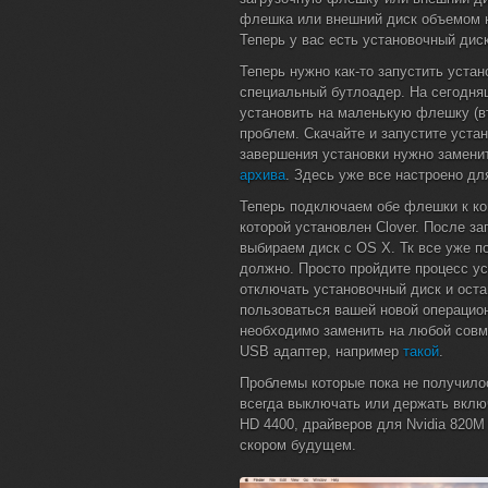
флешка или внешний диск объемом не
Теперь у вас есть установочный дис
Теперь нужно как-то запустить уста
специальный бутлоадер. На сегодн
установить на маленькую флешку (в
проблем. Скачайте и запустите уста
завершения установки нужно замени
архива
. Здесь уже все настроено для
Теперь подключаем обе флешки к ком
которой установлен Clover. После з
выбираем диск с OS X. Тк все уже по
должно. Просто пройдите процесс у
отключать установочный диск и оста
пользоваться вашей новой операцио
необходимо заменить на любой сов
USB адаптер, например
такой
.
Проблемы которые пока не получилос
всегда выключать или держать включ
HD 4400, драйверов для Nvidia 820M
скором будущем.