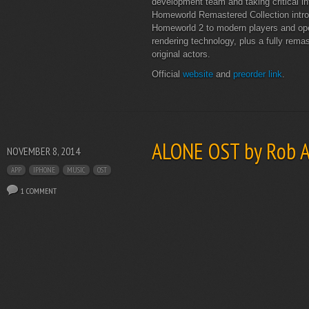
development team and taking critical i
Homeworld Remastered Collection intr
Homeworld 2 to modern players and ope
rendering technology, plus a fully rema
original actors.
Official
website
and
preorder link
.
ALONE OST by Rob A
NOVEMBER 8, 2014
APP
IPHONE
MUSIC
OST
1 COMMENT