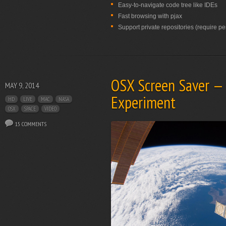
Easy-to-navigate code tree like IDEs
Fast browsing with pjax
Support private repositories (require p
OSX Screen Saver — 
MAY 9, 2014
Experiment
HD
LIVE
MAC
NASA
OSX
SPACE
VIDEO
15 COMMENTS