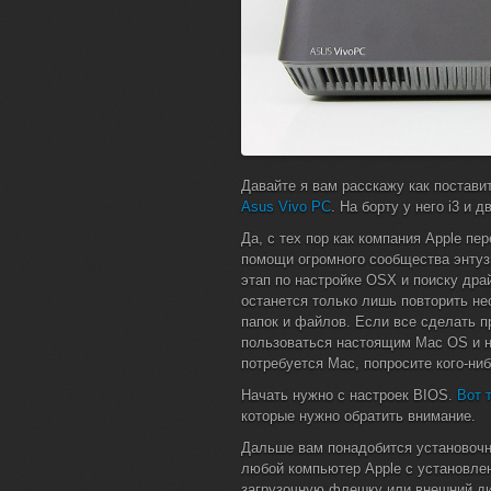
Давайте я вам расскажу как постави
Asus Vivo PC
. На борту у него i3 и д
Да, с тех пор как компания Apple пе
помощи огромного сообщества энту
этап по настройке OSX и поиску дра
останется только лишь повторить не
папок и файлов. Если все сделать 
пользоваться настоящим Mac OS и н
потребуется Mac, попросите кого-ни
Начать нужно с настроек BIOS.
Вот 
которые нужно обратить внимание.
Дальше вам понадобится установочн
любой компьютер Apple с установле
загрузочную флешку или внешний д