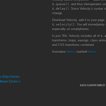
$.queue()
, and thus interoperates s
$.delay()
. Since Velocity’s syntax i
change.
Download Velocity, add it to your page,
$.velocity()
. You will immediatel
especially on smartphones.
In just 7Kb, Velocity includes all of
$.
transforms, loops, easings, class animat
and CSS transitions combined.
Animation
demo
, starfield
demo
.
« Older Entries
Newer Entries »
©2026. VLADIMIR SOBOLEV.
EBOOK
N TWITTER