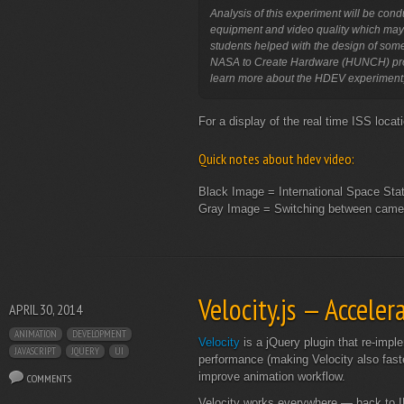
Analysis of this experiment will be cond
equipment and video quality which may 
students helped with the design of som
NASA to Create Hardware (HUNCH) progr
learn more about the HDEV experiment,
For a display of the real time ISS loc
Quick notes about hdev video:
Black Image = International Space Stati
Gray Image = Switching between camera
Velocity.js — Accele
APRIL 30, 2014
ANIMATION
DEVELOPMENT
Velocity
is a jQuery plugin that re-imp
JAVASCRIPT
JQUERY
UI
performance (making Velocity also faste
improve animation workflow.
COMMENTS
Velocity works everywhere — back to IE