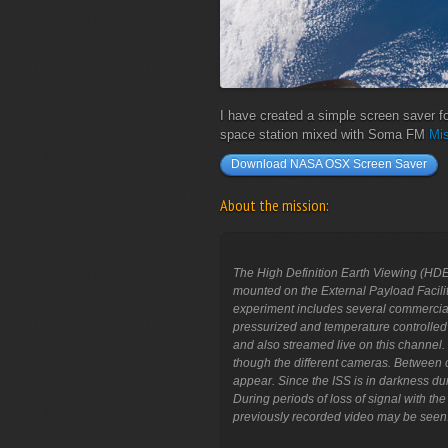
I have created a simple screen saver f
space station mixed with Soma FM
Mis
Download NASA OSX Screen Saver
About the mission:
The High Definition Earth Viewing (HDEV
mounted on the External Payload Facil
experiment includes several commercial
pressurized and temperature controlled 
and also streamed live on this channel. 
though the different cameras. Between ca
appear. Since the ISS is in darkness duri
During periods of loss of signal with th
previously recorded video may be seen.