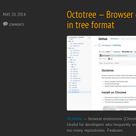
Octotree — Browser 
MAY 20, 2014
in tree format
COMMENTS
Octotree
— browser extensions (Chrome, 
Useful for developers who frequently r
too many repositories. Features: